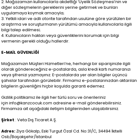
2. Mağazamızın kullanıcılarla akdettiği ‘Üyelik Sözleşmesi’nin ve
diğer sözleşmelerin gereklerini yerine getirmek ve bunları
uygulamaya koymak amacıyla;
3. Yetkili idari ve adli otorite tarafından usulüne göre yürütülen bir
araştırma ve soruşturmanın yürütümü amacıyla kullanıcılarla ilgili
bilgi talep edilmesi;
4. Kullanıcıların hakları veya güvenliklerini korumak için bilgi
vermenin gerekli olduğu hallerdir.
E-MAİL GÜVENLİĞİ
Mağazamızın Müşteri Hizmetleri’ne, herhangi bir siparişinizle ilgili
olarak göndereceğiniz e-postalarda, asla kredi kartı numaranızı
veya şifrenizi yazmayınız. E-postalarda yer alan bilgiler üçüncü
şahıslar tarafından görülebilir. Firmamız e-postalarınızdan aktarılan
bilgilerin güvenliğini hiçbir koşulda garanti edemez.
Gizlilik politikamız ile ilgili her türlü soru ve önerileriniz
için
info@kanzcocuk.com
adresine e-mail gönderebilirsiniz.
Firmamıza ait aşağıdaki iletişim bilgilerinden ulaşabilirsiniz.
Şirket
: Veta Dış Ticaret A.Ş.
Adres:
Ziya Gökalp, Eski Turgut Özal Cd. No:31/C, 34494 İkitelli
Osb/Başakşehir/İstanbul