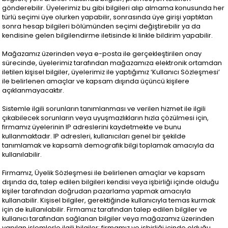
gönderebilir. Üyelerimiz bu gibi bilgileri alıp almama konusunda her
türlü seçimi üye olurken yapabilir, sonrasında üye girişi yaptıktan
sonra hesap bilgileri bölümünden seçimi değiştirebilir ya da
kendisine gelen bilgilendirme iletisinde ki linkle bildirim yapabilir.
Mağazamız üzerinden veya e-posta ile gerçekleştirilen onay
sürecinde, üyelerimiz tarafından mağazamıza elektronik ortamdan
iletilen kişisel bilgiler, üyelerimiz ile yaptığımız ‘Kullanıcı Sözleşmesi’
ile belirlenen amaçlar ve kapsam dışında üçüncü kişilere
açıklanmayacaktır.
Sistemle ilgili sorunların tanımlanması ve verilen hizmet ile ilgili
çıkabilecek sorunların veya uyuşmazlıkların hızla çözülmesi için,
firmamız üyelerinin IP adreslerini kaydetmekte ve bunu
kullanmaktadır. IP adresleri, kullanıcıları genel bir şekilde
tanımlamak ve kapsamlı demografik bilgi toplamak amacıyla da
kullanılabilir.
Firmamız, Üyelik Sözleşmesi ile belirlenen amaçlar ve kapsam
dışında da, talep edilen bilgileri kendisi veya işbirliği içinde olduğu
kişiler tarafından doğrudan pazarlama yapmak amacıyla
kullanabilir. Kişisel bilgiler, gerektiğinde kullanıcıyla temas kurmak
için de kullanılabilir. Firmamız tarafından talep edilen bilgiler ve
kullanıcı tarafından sağlanan bilgiler veya mağazamız üzerinden
yapılan işlemlerle ilgili bilgiler; firmamız ve işbirliği içinde olduğu