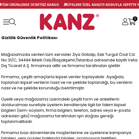

TÜM ÜRÜNLERDE ÜCRETSİZ KARGO
🎁
ÜYELERE ÖZEL KANZ15 KODUYLA SEPETTE
0
Gizlilik Güvenlik Politikası
Mağazamızda verilen tüm servisler Ziya Gökalp, Eski Turgut Özal Cd.
No:31/C, 34494 İkitelli Osb/Başakşehir/İstanbul adresinde kayıtlı Veta
Dış Ticaret A.Ş. firmamıza aittir ve firmamız tarafından işletilir.
Firmamız, çeşitli amaçlarla kişisel veriler toplayabilir. Aşağıda,
toplanan kişisel verilerin nasıl ve ne şekilde toplandığı, bu verilerin
nasıl ve ne şekilde korunduğu belirtilmiştir.
Üyelik veya mağazamız üzerindeki çeşitli form ve anketlerin
doldurulması suretiyle üyelerin kendileriyle ilgili bir takım kişisel
bilgileri (isim-soyisim, firma bilgileri, telefon, adres veya e-posta
adresleri gibi) mağazamız tarafından işin doğası gereği
toplanmaktadır.
Firmamız bazı dönemlerde müşterilerine ve üyelerine kampanya
bilgileri, yeni ürünler hakkında bilgiler, promosyon teklifleri