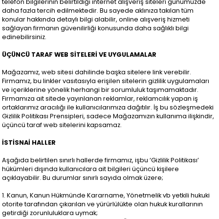
telefon bilgilerinin belirtildiği internet alışveriş siteleri günümüzde
daha fazla tercih edilmektedir. Bu sayede aklınıza takılan tüm
konular hakkında detaylı bilgi alabilir, online alışveriş hizmeti
sağlayan firmanın güvenilirliği konusunda daha sağlıklı bilgi
edinebilirsiniz.
ÜÇÜNCÜ TARAF WEB SİTELERİ VE UYGULAMALAR
Mağazamız, web sitesi dahilinde başka sitelere link verebilir.
Firmamız, bu linkler vasıtasıyla erişilen sitelerin gizlilik uygulamaları
ve içeriklerine yönelik herhangi bir sorumluluk taşımamaktadır.
Firmamıza ait sitede yayınlanan reklamlar, reklamcılık yapan iş
ortaklarımız aracılığı ile kullanıcılarımıza dağıtılır. İş bu sözleşmedeki
Gizlilik Politikası Prensipleri, sadece Mağazamızın kullanıma ilişkindir,
üçüncü taraf web sitelerini kapsamaz.
İSTİSNAİ HALLER
Aşağıda belirtilen sınırlı hallerde firmamız, işbu ‘Gizlilik Politikası’
hükümleri dışında kullanıcılara ait bilgileri üçüncü kişilere
açıklayabilir. Bu durumlar sınırlı sayıda olmak üzere;
1. Kanun, Kanun Hükmünde Kararname, Yönetmelik vb yetkili hukuki
otorite tarafından çıkarılan ve yürürlülükte olan hukuk kurallarının
getirdiği zorunluluklara uymak;