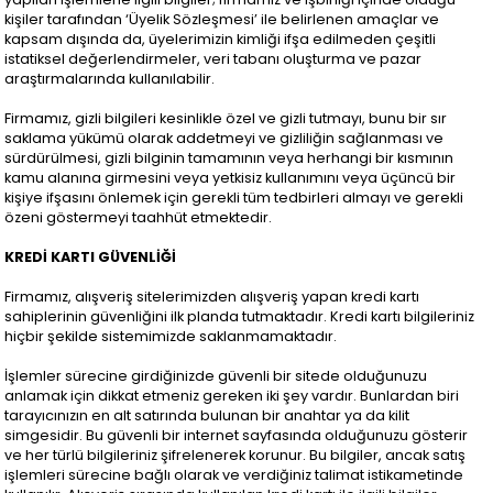
kişiler tarafından ‘Üyelik Sözleşmesi’ ile belirlenen amaçlar ve
kapsam dışında da, üyelerimizin kimliği ifşa edilmeden çeşitli
istatiksel değerlendirmeler, veri tabanı oluşturma ve pazar
araştırmalarında kullanılabilir.
Firmamız, gizli bilgileri kesinlikle özel ve gizli tutmayı, bunu bir sır
saklama yükümü olarak addetmeyi ve gizliliğin sağlanması ve
sürdürülmesi, gizli bilginin tamamının veya herhangi bir kısmının
kamu alanına girmesini veya yetkisiz kullanımını veya üçüncü bir
kişiye ifşasını önlemek için gerekli tüm tedbirleri almayı ve gerekli
özeni göstermeyi taahhüt etmektedir.
KREDİ KARTI GÜVENLİĞİ
Firmamız, alışveriş sitelerimizden alışveriş yapan kredi kartı
sahiplerinin güvenliğini ilk planda tutmaktadır. Kredi kartı bilgileriniz
hiçbir şekilde sistemimizde saklanmamaktadır.
İşlemler sürecine girdiğinizde güvenli bir sitede olduğunuzu
anlamak için dikkat etmeniz gereken iki şey vardır. Bunlardan biri
tarayıcınızın en alt satırında bulunan bir anahtar ya da kilit
simgesidir. Bu güvenli bir internet sayfasında olduğunuzu gösterir
ve her türlü bilgileriniz şifrelenerek korunur. Bu bilgiler, ancak satış
işlemleri sürecine bağlı olarak ve verdiğiniz talimat istikametinde