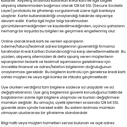
kullanılır. Alışveriş sırasında kullanılan kredi kartı ile ilgili bilgiler
alışveriş sitelerimizden bağımsız olarak 128 bit SSL (Secure Sockets
Layer) protokolü ile şifrelenip sorgulanmak üzere ilgili bankaya
ulaştırılır. Kartın kullanılabilirliği onaylandığı takdirde alışverişe
devam edilir. Kartla ilgili hiçbir bilgi tarafımızdan
görüntülenemediğinden ve kaydedilmediğinden, üçüncü şahısların
herhangi bir koşulda bu bilgileri ile geçirmesi engellenmiş olur.
Online olarak kredi kartı ile verilen siparişlerin
ödeme/fatura/teslimat adresi bilgilerinin güvenilirliği firmamız
tarafından Kredi Kartları Dolandırıcılığı’na karşı denetlenmektedir. Bu
yüzden, alışveriş sitemizden ilk defa sipariş veren müşterilerin
siparişlerinin tedarik ve teslimat aşamasına gelebilmesi için
öncelikle finansal ve adres/telefon bilgilerinin doğruluğunun
onaylanması gereklidir. Bu bilgilerin kontrolü için gerekirse kredi kartı
sahibi müşteri ile veya ilgili banka ile irtibata geçilmektedir.
Üye olurken verdiğiniz tüm bilgilere sadece siz ulaşabilir ve siz
değiştirebilirsiniz. Üye giriş bilgilerinizi güvenli koruduğunuz taktirde
başkalarının sizinle ilgili bilgilere ulaşması ve bunları değiştirmesi
mümkün değildir. Bu amaçla, üyelik işlemleri sırasında 128 bit SSL
güvenlik alanı içinde hareket edilir. Bu sistem kırılması mümkün
olmayan uluslararası bir şifreleme standardıdır.
Bilgi hattı veya müşteri hizmetleri servisi bulunan ve açık adres