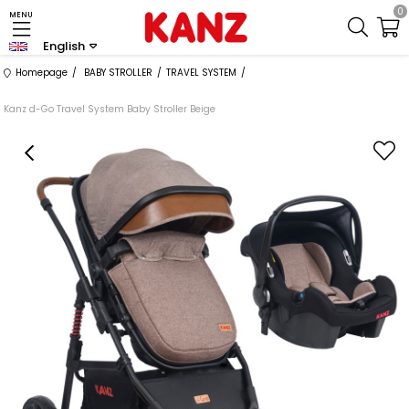
0
MENU
English
Homepage
BABY STROLLER
TRAVEL SYSTEM
Kanz d-Go Travel System Baby Stroller Beige