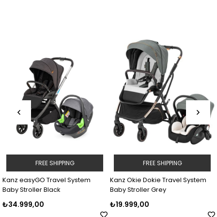
G
FREE SHIPPING
FREE SHIPPING
ystem
Kanz Okie Dokie Travel System
Kanz Okie Dokie Trave
Baby Stroller Grey
Baby Stroller Beige
₺19.999,00
₺19.999,00