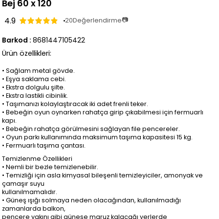
Bej 60 x 120
4.9
📷
20
Değerlendirme
Barkod
:
8681447105422
Ürün özellikleri:
• Sağlam metal gövde.
• Eşya saklama cebi.
• Ekstra dolgulu şilte.
• Ekstra lastikli cibinlik.
• Taşımanızı kolaylaştıracak iki adet frenli teker.
• Bebeğin oyun oynarken rahatça girip çıkabilmesi için fermuarlı 
kapı.
• Bebeğin rahatça görülmesini sağlayan file pencereler.
• Oyun parkı kullanımında maksimum taşıma kapasitesi 15 kg.
• Fermuarlı taşıma çantası.
Temizlenme Özellikleri
• Nemli bir bezle temizlenebilir.
• Temizliği için asla kimyasal bileşenli temizleyiciler, amonyak ve 
çamaşır suyu
kullanılmamalıdır.
• Güneş ışığı solmaya neden olacağından, kullanılmadığı 
zamanlarda balkon,
pencere yakını gibi güneşe maruz kalacağı yerlerde 