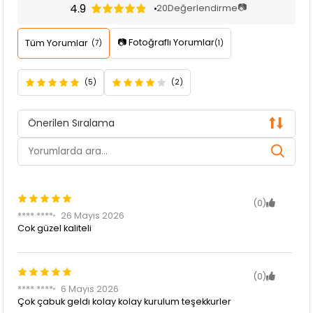
4.9
📷
20
Değerlendirme
📷 Fotoğraflı Yorumlar
Tüm Yorumlar
(7)
(1)
(5)
(2)
Önerilen Sıralama
(0)
**** ****
26 Mayıs 2026
Cok güzel kaliteli
(0)
**** ****
6 Mayıs 2026
Çok çabuk geldı kolay kolay kurulum teşekkurler