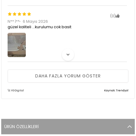
(0)
N** İ**
6 Mayıs 2026
güzel kaliteli ...kurulumu cok basit
(0)
DAHA FAZLA YORUM GÖSTER
**** ****
25 Şubat 2026
aynı renk gelmedi
🚀 YGDigital
Kaynak: Trendyol
(0)
S** K**
23 Ocak 2026
Çok beğendim, kaliteli bir ürün. Rengi de çok güzel.
ÜRÜN ÖZELLIKLERI