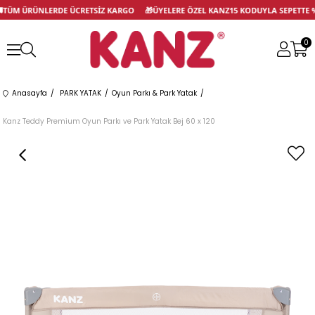
TÜM ÜRÜNLERDE ÜCRETSİZ KARGO
🎁
ÜYELERE ÖZEL KANZ15 KODUYLA SEPETTE
0
Anasayfa
PARK YATAK
Oyun Parkı & Park Yatak
Kanz Teddy Premium Oyun Parkı ve Park Yatak Bej 60 x 120