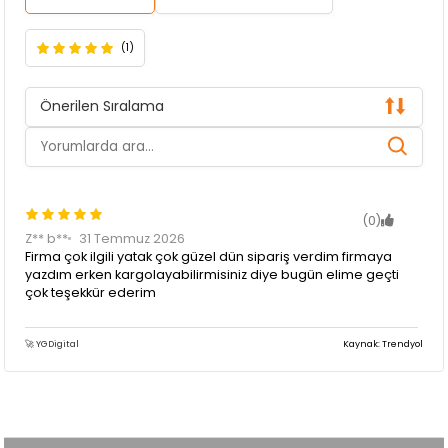
(1)
Önerilen Sıralama
(0)
Z** b**
31 Temmuz 2026
Firma çok ilgili yatak çok güzel dün sipariş verdim firmaya
yazdım erken kargolayabilirmisiniz diye bugün elime geçti
çok teşekkür ederim
🚀 YGDigital
Kaynak: Trendyol