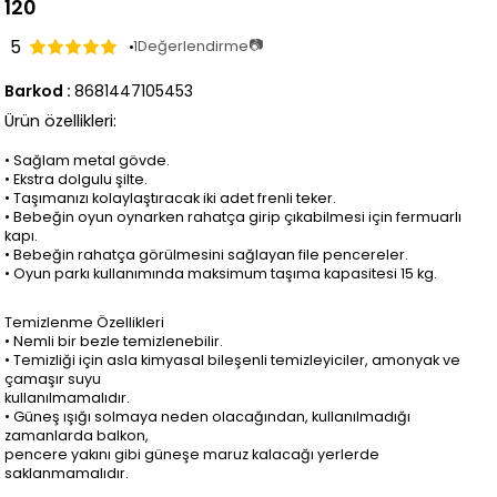
120
5
📷
1
Değerlendirme
Barkod
:
8681447105453
Ürün özellikleri:
• Sağlam metal gövde.
• Ekstra dolgulu şilte.
• Taşımanızı kolaylaştıracak iki adet frenli teker.
• Bebeğin oyun oynarken rahatça girip çıkabilmesi için fermuarlı 
kapı.
• Bebeğin rahatça görülmesini sağlayan file pencereler.
• Oyun parkı kullanımında maksimum taşıma kapasitesi 15 kg.
Temizlenme Özellikleri
• Nemli bir bezle temizlenebilir.
• Temizliği için asla kimyasal bileşenli temizleyiciler, amonyak ve 
çamaşır suyu
kullanılmamalıdır.
• Güneş ışığı solmaya neden olacağından, kullanılmadığı 
zamanlarda balkon,
pencere yakını gibi güneşe maruz kalacağı yerlerde 
saklanmamalıdır.