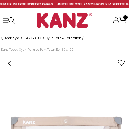
ÜM ÜRÜNLERDE ÜCRETSİZ KARGO
🎁
ÜYELERE ÖZEL KANZ15 KODUYLA SEPETTE 
0
Anasayfa
PARK YATAK
Oyun Parkı & Park Yatak
Kanz Teddy Oyun Parkı ve Park Yatak Bej 60 x 120