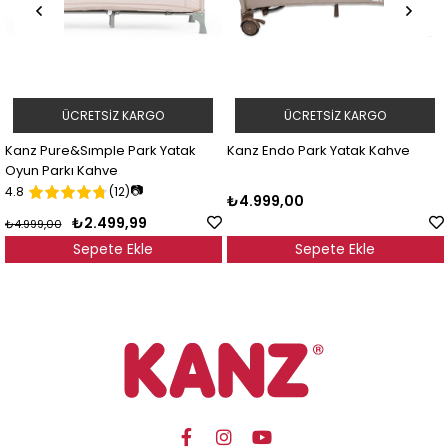
ÜCRETSIZ KARGO
ÜCRETSIZ KARGO
Kanz Pure&Sımple Park Yatak
Kanz Endo Park Yatak Kahve
Oyun Parkı Kahve
📷
4.8
(12)
₺4.999,00
₺2.499,99
₺4.999,00
Sepete Ekle
Sepete Ekle